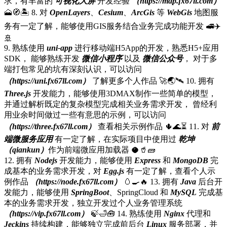
求，有丰富的
可视化大屏
开发经验
（https://map.fx67ll.com）
🗻🧭🏝️
️️️
8. 对
OpenLayers
、
Cesium
、
ArcGis
等
WebGis
地图服
务有一定了解，能够使用GIS服务结合业务完成功能开发 🚅✈️
🚢
9. 熟练使用
uni-app
进行移动端H5App的开发，熟悉H5+应用
SDK， 能够熟练开发
微信小程序
以及
微信公众号
， 对于多
端打包常见的坑有深刻认识，可以访问
（https://uni.fx67ll.com）
了解更多个人作品 🚀🌏🛰️
10. 拥有
Three.js
开发能力，能够使用3DMAX制作一些简单的模型，
并通过解析既定的复杂模型完成相关业务需求开发， 曾经利
用业余时间做过一些有意思的示例，可以访问
（https://three.fx67ll.com）
查看相关示例作品 🌵🌊⏳
11. 对
前
端微服务应用
有一定了解，在实际项目中使用过
乾坤
（qiankun）
作为前端微应用加载器 🥥🥤🧱
12. 拥有
Nodejs
开发能力，能够使用
Express
和
MongoDB
完
成基本的业务需求开发，对
Egg.js
有一定了解，查看个人示
例作品
（https://node.fx67ll.com）
🥚🍳🔥
13. 拥有
Java
后台开
发能力，能够使用
SpringBoot
、SpringCloud 和
MySQL
完成基
本的业务需求开发，独立开发过个人业务管理系统
（https://vip.fx67ll.com）
🍃️️🛁🧰
14. 熟练使用
Nginx
代理和
Jeckins
持续构建，能够独立完成前后台
Linux
服务部署，并