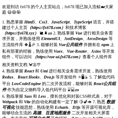
欢迎到访 fx67ll 的个人主页站点，fx67ll 现已加入浩鲸🐋大家
庭
😃😆🤪
1. 熟悉掌握
Html5
、
Css3
、
JavaScript
、
TypeScript
语言，并搭
建过个人主页
（https://fx67ll.com）
和技术博客
（https://fx67ll.xyz）
🐌️️🌲🧱️️️
2. 熟练掌握
Vue
进行相关业务需
求开发，并熟练使用
ElementUI
、
AntDesign
、
ArcoDesign
等
主流组件库 🍀🌡️️️🎉
️
3. 能够封装
Vue公共组件
并拥有在
npm
上
私有部署的经验，熟练使用
Vuex
、
Vue-Router
、
Axios
等开发
组件，可以访问
（https://vue-ui.fx67ll.com）
查看个人组件库
相关资料文档 ️️️️🦀⛱️️️🎊
4. ️️️熟练掌握
React
和
Umi
进行相关业务需求开发，熟练使用
Redux
、
React Hooks
、
Dva.js
等开发组件 ⚛️️🖥️🍙️
5. ️️️了解低代码
平台
LowCodeEngine
的二次开发流程，能够封装
React公共组
件
作为自定义物料导入低代码平台 ⌛💻🧱️
6. 熟练掌握
Sass
和
Less
，擅长优化和封装CSS样式表，对于
Webpack
和
Vite
的自动化构建有一定了解 🍋🍆🥑
️️️
7. 熟悉
数据
可视化
技能思想，熟练使用
Echarts
、
D3js
等开源可视化库，
能够结合主流的
高德
、
百度地图服务
二次开发相关大屏需